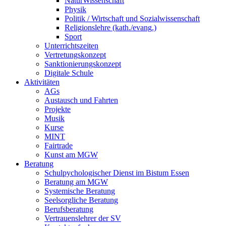
NaturWissenschaft
Physik
Politik / Wirtschaft und Sozialwissenschaft
Religionslehre (kath./evang.)
Sport
Unterrichtszeiten
Vertretungskonzept
Sanktionierungskonzept
Digitale Schule
Aktivitäten
AGs
Austausch und Fahrten
Projekte
Musik
Kurse
MINT
Fairtrade
Kunst am MGW
Beratung
Schulpychologischer Dienst im Bistum Essen
Beratung am MGW
Systemische Beratung
Seelsorgliche Beratung
Berufsberatung
Vertrauenslehrer der SV